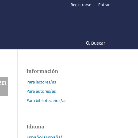
Registrarse
Entrar
Buscar
Información
en
Para lectores/as
Para autores/as
Para bibliotecarios/as
Idioma
Español (España)