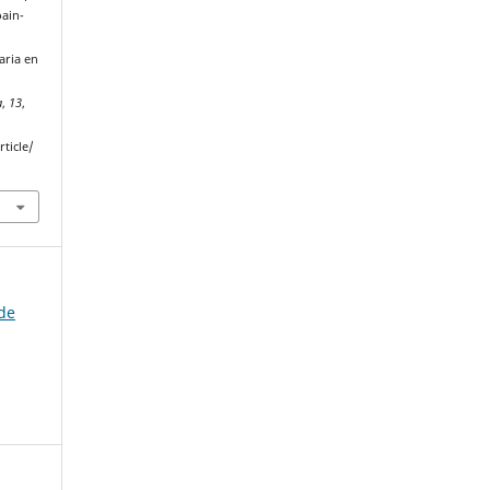
oain-
aria en
a
,
13
,
ticle/
 de