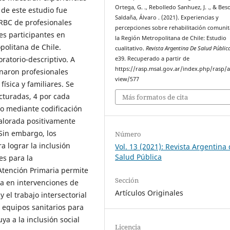
Ortega, G. ., Rebolledo Sanhuez, J. ., & Bes
de este estudio fue
Saldaña, Álvaro . (2021). Experiencias y
 RBC de profesionales
percepciones sobre rehabilitación comunit
es participantes en
la Región Metropolitana de Chile: Estudio
politana de Chile.
cualitativo.
Revista Argentina De Salud Públic
ratorio-descriptivo. A
e39. Recuperado a partir de
https://rasp.msal.gov.ar/index.php/rasp/ar
onaron profesionales
view/577
ísica y familiares. Se
cturadas, 4 por cada
Más formatos de cita
co mediante codificación
alorada positivamente
 Sin embargo, los
Número
a lograr la inclusión
Vol. 13 (2021): Revista Argentina
Salud Pública
es para la
Atención Primaria permite
Sección
tra en intervenciones de
Artículos Originales
y el trabajo intersectorial
 equipos sanitarios para
ya a la inclusión social
Licencia