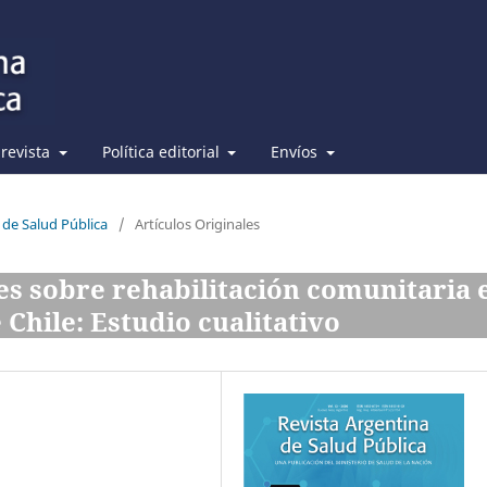
 revista
Política editorial
Envíos
 de Salud Pública
/
Artículos Originales
es sobre rehabilitación comunitaria 
Chile: Estudio cualitativo