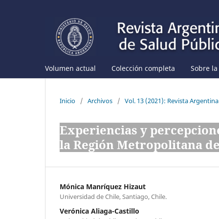
Volumen actual
Colección completa
Sobre la
Inicio
/
Archivos
/
Vol. 13 (2021): Revista Argentina
Experiencias y percepcion
la Región Metropolitana de 
Mónica Manríquez Hizaut
Universidad de Chile, Santiago, Chile.
Verónica Aliaga-Castillo