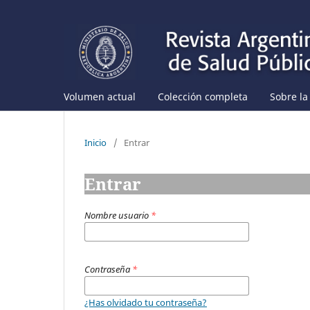
Volumen actual
Colección completa
Sobre la
Inicio
/
Entrar
Entrar
Nombre usuario
*
Contraseña
*
¿Has olvidado tu contraseña?