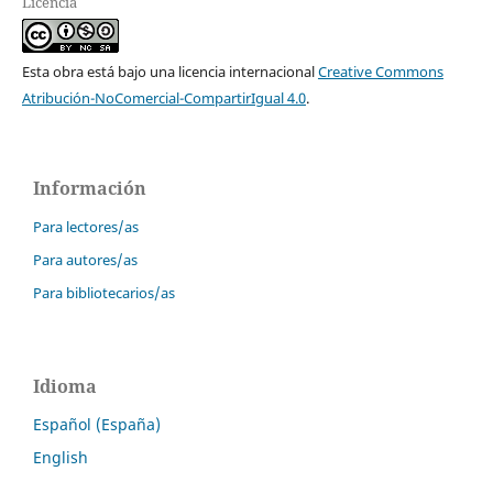
Licencia
Esta obra está bajo una licencia internacional
Creative Commons
Atribución-NoComercial-CompartirIgual 4.0
.
Información
Para lectores/as
Para autores/as
Para bibliotecarios/as
Idioma
Español (España)
English