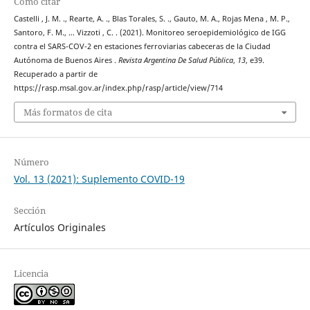
Cómo citar
Castelli , J. M. ., Rearte, A. ., Blas Torales, S. ., Gauto, M. A., Rojas Mena , M. P.,
Santoro, F. M., … Vizzoti , C. . (2021). Monitoreo seroepidemiológico de IGG
contra el SARS-COV-2 en estaciones ferroviarias cabeceras de la Ciudad
Autónoma de Buenos Aires .
Revista Argentina De Salud Pública
,
13
, e39.
Recuperado a partir de
https://rasp.msal.gov.ar/index.php/rasp/article/view/714
Más formatos de cita
Número
Vol. 13 (2021): Suplemento COVID-19
Sección
Artículos Originales
Licencia