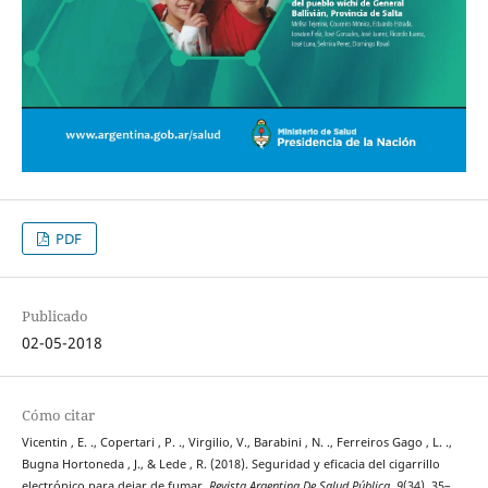
PDF
Publicado
02-05-2018
Cómo citar
Vicentin , E. ., Copertari , P. ., Virgilio, V., Barabini , N. ., Ferreiros Gago , L. .,
Bugna Hortoneda , J., & Lede , R. (2018). Seguridad y eficacia del cigarrillo
electrónico para dejar de fumar.
Revista Argentina De Salud Pública
,
9
(34), 35–