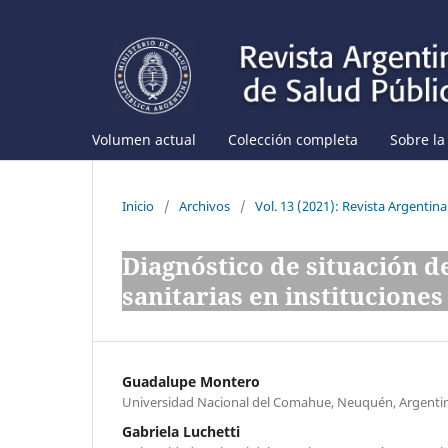
Volumen actual
Colección completa
Sobre la
Inicio
/
Archivos
/
Vol. 13 (2021): Revista Argentina
Diagnóstico de situación d
sanitarias en instituciones
Guadalupe Montero
Universidad Nacional del Comahue, Neuquén, Argenti
Gabriela Luchetti