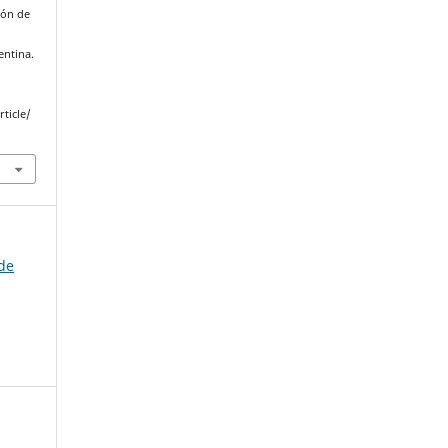
ión de
entina.
ticle/
 de