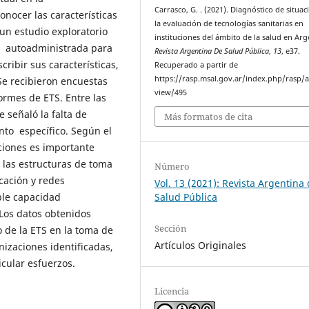
Carrasco, G. . (2021). Diagnóstico de situac
conocer las características
la evaluación de tecnologías sanitarias en
un estudio exploratorio
instituciones del ámbito de la salud en Arg
ta autoadministrada para
Revista Argentina De Salud Pública
,
13
, e37.
cribir sus características,
Recuperado a partir de
https://rasp.msal.gov.ar/index.php/rasp/ar
Se recibieron encuestas
view/495
formes de ETS. Entre las
 señaló la falta de
Más formatos de cita
to específico. Según el
ciones es importante
 las estructuras de toma
Número
cación y redes
Vol. 13 (2021): Revista Argentina
Salud Pública
ble capacidad
 Los datos obtenidos
Sección
 de la ETS en la toma de
Artículos Originales
anizaciones identificadas,
icular esfuerzos.
Licencia