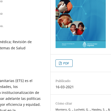
na
na
na.
médica; Revisión de
stemas de Salud
PDF
itarias (ETS) es el
Publicado
edades, los
16-03-2021
a institucionalización de
ar adelante las políticas
Cómo citar
or eficiencia y equidad.
Montero, G. ., Luchetti, G. ., Hasdeu, S. ., &
tual en la