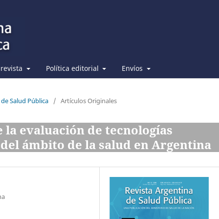
 revista
Política editorial
Envíos
 de Salud Pública
/
Artículos Originales
e la evaluación de tecnologías
 del ámbito de la salud en Argentina
na