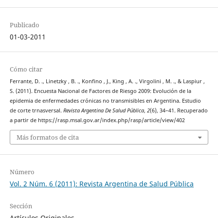
Publicado
01-03-2011
Cómo citar
Ferrante, D. ., Linetzky , B. ., Konfino , J., King , A. ., Virgolini , M. ., & Laspiur ,
S. (2011). Encuesta Nacional de Factores de Riesgo 2009: Evolución de la
epidemia de enfermedades crónicas no transmisibles en Argentina. Estudio
de corte trnasversal.
Revista Argentina De Salud Pública
,
2
(6), 34–41. Recuperado
a partir de https://rasp.msal.gov.ar/index.php/rasp/article/view/402
Más formatos de cita
Número
Vol. 2 Núm. 6 (2011): Revista Argentina de Salud Pública
Sección
Artículos Originales