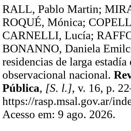
RALL, Pablo Martin; MIR
ROQUÉ, Mónica; COPELLO
CARNELLI, Lucía; RAFF
BONANNO, Daniela Emilce.
residencias de larga estadía
observacional nacional.
Rev
Pública
,
[S. l.]
, v. 16, p. 
https://rasp.msal.gov.ar/ind
Acesso em: 9 ago. 2026.