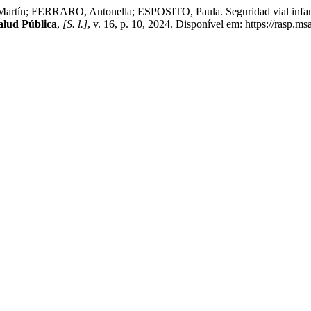
n; FERRARO, Antonella; ESPOSITO, Paula. Seguridad vial infantil: e
alud Pública
,
[S. l.]
, v. 16, p. 10, 2024. Disponível em: https://rasp.m