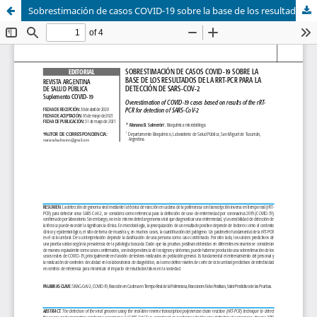
Sobrestimación de casos COVID-19 sobre la base de los resultados de la RRT-PCR para la detección de SARS-COV-2